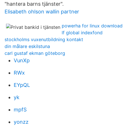
"hantera barns tjänster".
Elisabeth ohlson wallin partner
powerha for linux download
lf global indexfond
stockholms vuxenutbildning kontakt
din målare eskilstuna
carl gustaf ekman göteborg
VunXp
RWx
EYpQL
yk
mpfS
yonzz