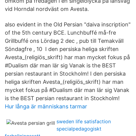
omkom på fredagen i en singelolycka på länsväg
vid Horndal nordväst om Avesta.
also evident in the Old Persian "daiva inscription"
of the 5th century BCE. Lunchbuffé må-fre
Grillbuffé ons Lördag 2 dec , pub till Temakväll
Söndagfre , 10​ I den persiska heliga skriften
Avesta_(religiös_skrift) har man mycket fokus på
#​Dualism där man lär sig Vanak is the BEST
persian restaurant in Stockholm! I den persiska
heliga skriften Avesta_(religiös_skrift) har man
mycket fokus på #​Dualism där man lär sig Vanak
is the BEST persian restaurant in Stockholm!
Hur långa är människans tarmar
sweden life satisfaction
specialpedagogiskt