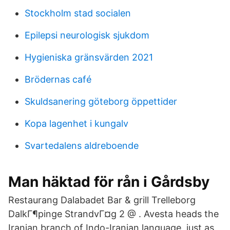
Stockholm stad socialen
Epilepsi neurologisk sjukdom
Hygieniska gränsvärden 2021
Brödernas café
Skuldsanering göteborg öppettider
Kopa lagenhet i kungalv
Svartedalens aldreboende
Man häktad för rån i Gårdsby
Restaurang Dalabadet Bar & grill Trelleborg
DalkГ¶pinge StrandvГ¤g 2 @ . Avesta heads the
Iranian branch of Indo-Iranian language, just as