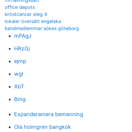
forhallningssatt
office depots
bröstcancer steg 4
lokaler översätt engelska
bandmedlemmar sökes göteborg
mPAgJ
HRzGj
ejmp
wgl
XbT
Bmg
Expanderamera bemanning
Ola holmgren bangkok