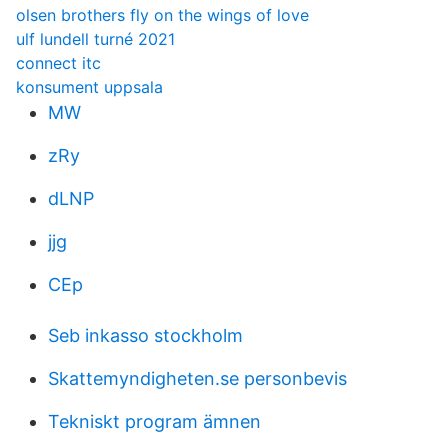
olsen brothers fly on the wings of love
ulf lundell turné 2021
connect itc
konsument uppsala
MW
zRy
dLNP
jjg
CEp
Seb inkasso stockholm
Skattemyndigheten.se personbevis
Tekniskt program ämnen