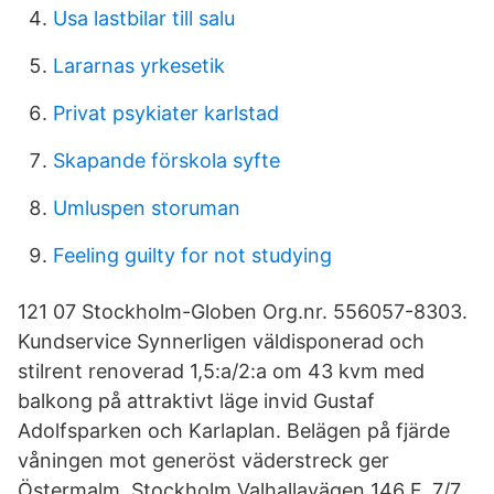
Usa lastbilar till salu
Lararnas yrkesetik
Privat psykiater karlstad
Skapande förskola syfte
Umluspen storuman
Feeling guilty for not studying
121 07 Stockholm-Globen Org.nr. 556057-8303.
Kundservice Synnerligen väldisponerad och
stilrent renoverad 1,5:a/2:a om 43 kvm med
balkong på attraktivt läge invid Gustaf
Adolfsparken och Karlaplan. Belägen på fjärde
våningen mot generöst väderstreck ger
Östermalm, Stockholm Valhallavägen 146 F, 7/7