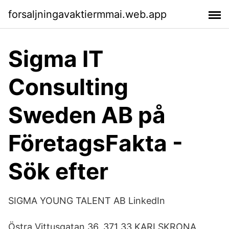
forsaljningavaktiermmai.web.app
Sigma IT
Consulting
Sweden AB på
FöretagsFakta -
Sök efter
SIGMA YOUNG TALENT AB LinkedIn
Östra Vittusgatan 36, 371 33 KARLSKRONA