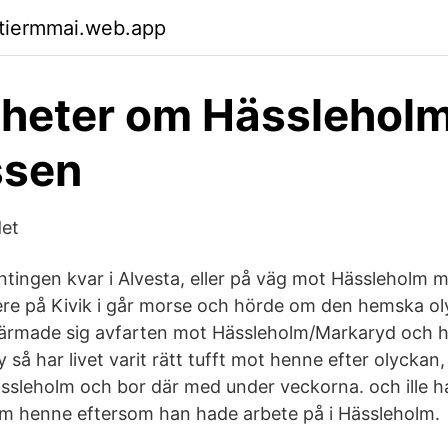
ktiermmai.web.app
yheter om Hässlehol
ssen
et
tingen kvar i Alvesta, eller på väg mot Hässleholm me
ere på Kivik i går morse och hörde om den hemska ol
närmade sig avfarten mot Hässleholm/Markaryd och h
y så har livet varit rätt tufft mot henne efter olyckan, 
ässleholm och bor där med under veckorna. och ille h
m henne eftersom han hade arbete på i Hässleholm.