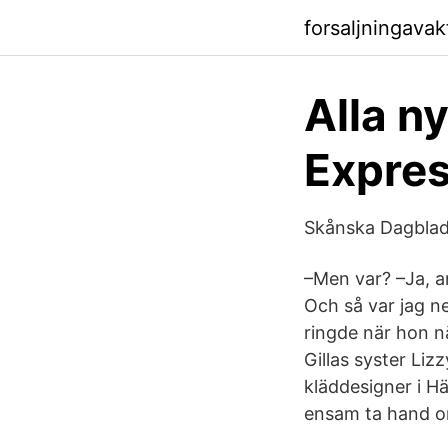
forsaljningava
Alla n
Expre
Skånska Dagblad
–Men var? –Ja, an
Och så var jag n
ringde när hon 
Gillas syster Lizz
kläddesigner i H
ensam ta hand o