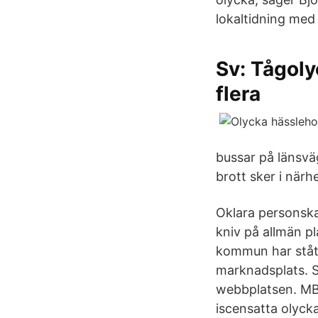
lokaltidning med
Sv: Tågol
flera
bussar på länsvä
brott sker i närh
Oklara personska
kniv på allmän p
kommun har stått
marknadsplats. S
webbplatsen. MBU
iscensatta olycka