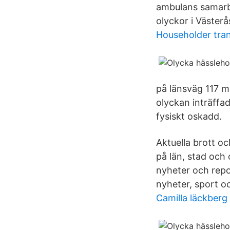
ambulans samarbe
olyckor i Väste
Householder tra
på länsväg 117 m
olyckan inträffad
fysiskt oskadd.
Aktuella brott o
på län, stad och 
nyheter och repo
nyheter, sport o
Camilla läckberg