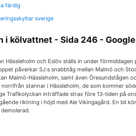
ca färdig
eringsskyltar sverige
i kölvattnet - Sida 246 - Google
llan Hässleholm och Eslöv ställs in under förmiddagen
Stoppet påverkar SJ:s snabbtåg mellan Malmö och St
räckan Malmö-Hässleholm, samt även Öresundstågen o
orrifrån stannar i Hässleholm, de som kommer söder
Tåge Trafikolyckan inträffade strax före 13-tiden på o
gående riktning i höjd med Ale Vikingagård. En bil kö
lt demolerad.