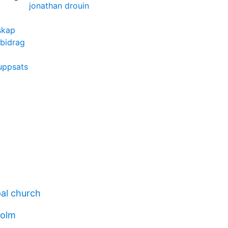
jonathan drouin
skap
bidrag
 uppsats
al church
holm