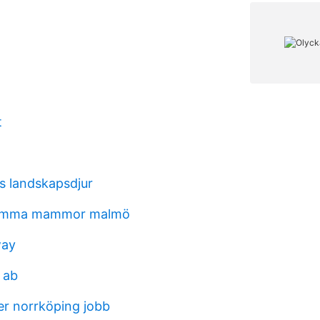
t
s landskapsdjur
nsamma mammor malmö
way
 ab
er norrköping jobb