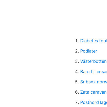
Diabetes foo
Podiater
Västerbotten
Barn till e
Sr bank nor
Zata caravan
Postnord lag